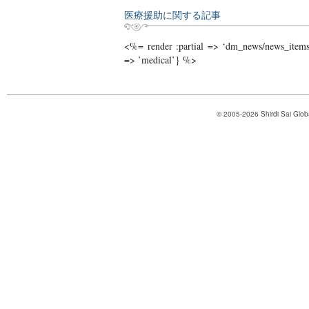
医療援助に関する記事
<%= render :partial => ‘dm_news/news_items/
=> ’medical’} %>
© 2005-2026 Shirdi Sai Glob