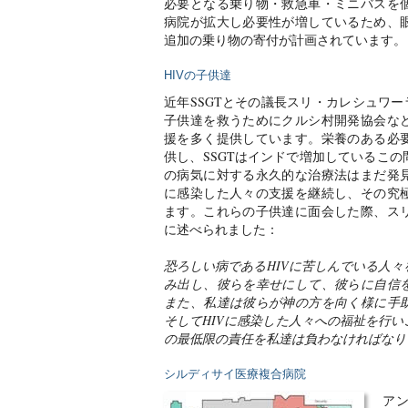
必要となる乗り物・救急車・ミニバスを
病院が拡大し必要性が増しているため、
追加の乗り物の寄付が計画されています。
HIVの子供達
近年SSGTとその議長スリ・カレシュワー
子供達を救うためにクルシ村開発協会な
援を多く提供しています。栄養のある必
供し、SSGTはインドで増加しているこ
の病気に対する永久的な治療法はまだ発
に感染した人々の支援を継続し、その究
ます。これらの子供達に面会した際、ス
に述べられました：
恐ろしい病であるHIVに苦しんでいる人
み出し、彼らを幸せにして、彼らに自信
また、私達は彼らが神の方を向く様に手
そしてHIVに感染した人々への福祉を行
の最低限の責任を私達は負わなければなり
シルディサイ医療複合病院
ア