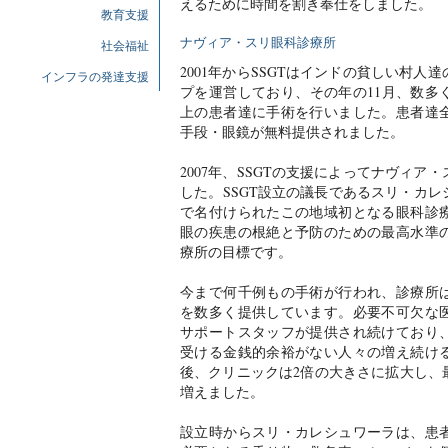
えるために時間を割き奉仕をしました。
教育支援
ナヴィア・スリ眼科診療所
社会福祉
2001年からSSGTはインドの貧しい村
インフラの発達支援
プを運営しており、その年の11月、数多く
上の患者達に手術を行いました。患者達
手段・眼鏡が無料提供されました。
2007年、SSGTの支援によってナヴィ
した。SSGT設立の議長であるスリ・カ
で名付けられたこの地域初となる眼科診
眼の疾患の根絶と予防のための最高水準
療所の目標です。
今まで何千例もの手術が行われ、診療所
を数多く提供しています。必要不可欠な
サポートスタッフが提供され続けており
受ける金銭的余裕がない人々の増え続け
後、クリニックは2倍の大きさに拡大し、
増えました。
設立時からスリ・カレシュワーラは、患