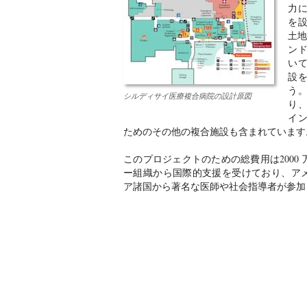
力
を
土地
ン
い
設
う
シルディサイ医療複合病院の設計原図
り
イ
ためのその他の複合施設も含まれています
このプロジェクトのための総費用は2000
ー組織から国際的支援を受けており、ア
ア諸国から著名な医師や社会指導者が参加